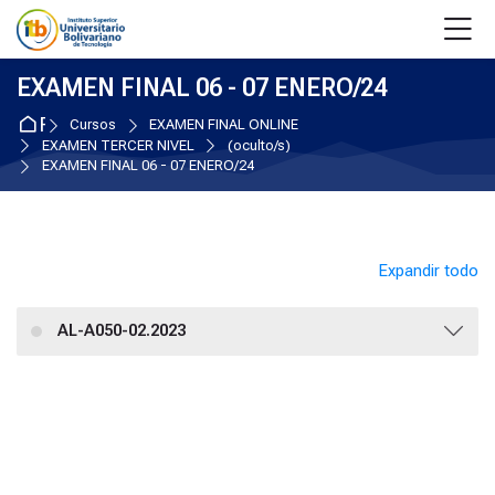
Skip to navigation
Skip to login form
Salta al contenido principal
Skip to accessibility options
Skip to footer
Skip accessibility options
M
EXAMEN FINAL 06 - 07 ENERO/24
Página Principal
Cursos
EXAMEN FINAL ONLINE
EXAMEN TERCER NIVEL
(oculto/s)
EXAMEN FINAL 06 - 07 ENERO/24
Expandir todo
AL-A050-02.2023