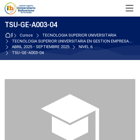
Skip to navigation
Skip to login form
Salta al contenido principal
Skip to accessibility options
Skip to footer
Skip accessibility options
M
TSU-GE-A003-04
Página Principal
Cursos
TECNOLOGIA SUPERIOR UNIVERSITARIA
TECNOLOGIA SUPERIOR UNIVERSITARIA EN GESTION EMPRESARIAL
ABRIL 2025 - SEPTIEMBRE 2025
NIVEL 6
TSU-GE-A003-04