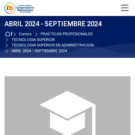
Skip to navigation
Skip to login form
Salta al contenido principal
Skip to accessibility options
Skip to footer
Skip accessibility options
M
ABRIL 2024 - SEPTIEMBRE 2024
Página Principal
Cursos
PRACTICAS PROFESIONALES
TECNOLOGIA SUPERIOR
TECNOLOGIA SUPERIOR EN ADMINISTRACION
ABRIL 2024 - SEPTIEMBRE 2024