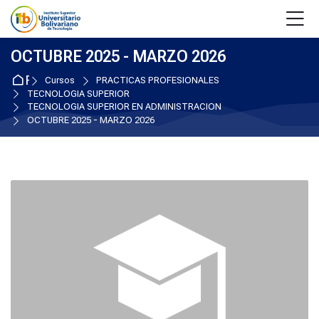
Skip to navigation
Skip to login form
Salta al contenido principal
Skip to accessibility options
Skip to footer
Skip accessibility options
M
OCTUBRE 2025 - MARZO 2026
Página Principal
Cursos
PRACTICAS PROFESIONALES
TECNOLOGIA SUPERIOR
TECNOLOGIA SUPERIOR EN ADMINISTRACION
OCTUBRE 2025 - MARZO 2026